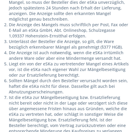
Mangel, so muss der Besteller dies der eSKa unverzüglich,
jedoch spätestens 24 Stunden nach Erhalt der Lieferung,
anzeigen. Die Anzeige sollte den erkannten Mangel
möglichst genau beschreiben.
Die Anzeige des Mangels muss schriftlich per Post, Fax oder
E-Mail an eSKa GmbH, Abt. Onlineshop, Schulzegasse
1,09337 Hohenstein-Ernstthal erfolgen.
Unterlässt der Besteller die Anzeige, so gilt, die Ware
bezüglich erkennbarer Mängel als genehmigt (§377 HGB).
Die Anzeige ist auch notwendig, wenn die eSKa irrtümlich
andere Ware oder aber eine Mindermenge versandt hat.
Liegt ein von der eSKa zu vertretender Mangel eines Artikels
vor, ist die eSKa nach eigener Wahl zur Mängelbeseitigung
oder zur Ersatzlieferung berechtigt.
Sollten Mängel durch den Besteller verursacht worden sein,
haftet die eSKa nicht für diese. Dasselbe gilt auch bei
Abnutzungserscheinungen.
Ist die eSKa zur Mängelbeseitigung bzw. Ersatzlieferung
nicht bereit oder nicht in der Lage oder verzögert sich diese
über angemessene Fristen hinaus aus Gründen, welche die
eSKa zu vertreten hat, oder schlägt in sonstiger Weise die
Mängelbeseitigung bzw. Ersatzlieferung fehl, ist der
Besteller berechtigt, vom Vertrag zurückzutreten oder eine
entsprechende Minderung des Kaufpreises zu verlangen.