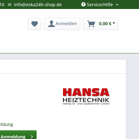
Service/Hilfe
10
✉
info@eska24h-shop.de
Anmelden
0,00 € *
eldung
h Anmeldung