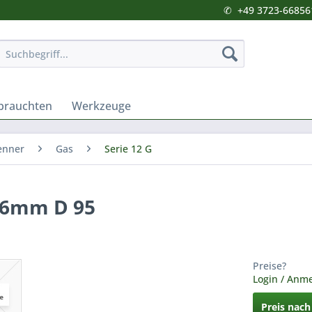
✆
+49 3723-66856
brauchten
Werkzeuge
enner
Gas
Serie 12 G
 6mm D 95
Preise?
Login / Anm
Preis nac