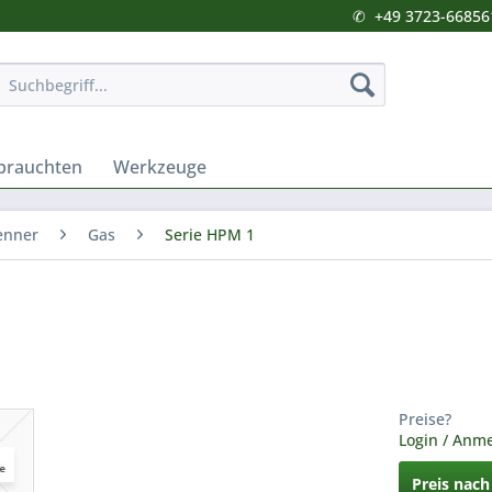
✆
+49 3723-66856
brauchten
Werkzeuge
enner
Gas
Serie HPM 1
Preise?
Login / Anm
Preis nac