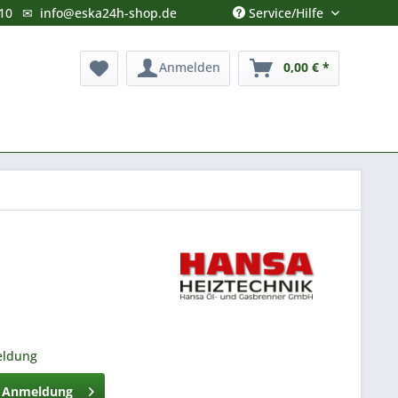
Service/Hilfe
10
✉
info@eska24h-shop.de
Anmelden
0,00 € *
eldung
h Anmeldung