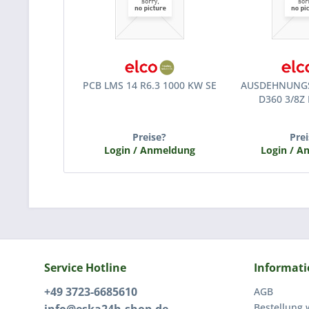
PCB LMS 14 R6.3 1000 KW SE
AUSDEHNUNGS
D360 3/8
Preise?
Prei
Login / Anmeldung
Login / 
Service Hotline
Informat
+49 3723-6685610
AGB
Bestellung 
info@eska24h-shop.de