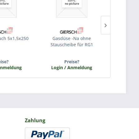
auch 5x1,5x250
Gasdüse -Na ohne
Ansch
Stauscheibe für RG1
Gasventil+Zü
eise?
Preise?
P
Anmeldung
Login / Anmeldung
Login /
Zahlung