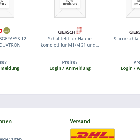
GEFAESS 12L
Schaltfeld für Haube
Siliconschl
Z DUATRON
komplett für M1/MG1 und...
se?
Preise?
Pr
Anmeldung
Login / Anmeldung
Login / 
ionen
Versand
widerrufen