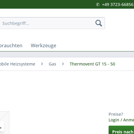
✆
+49 3723-66856
brauchten
Werkzeuge
bile Heizsysteme
Gas
Thermovent GT 15 - 50
Preise?
Login / Anm
Preis nac