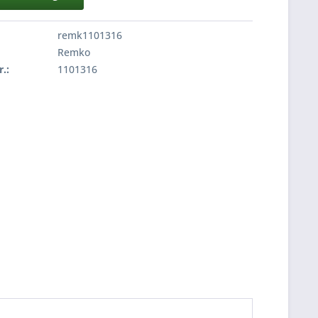
remk1101316
Remko
r.:
1101316