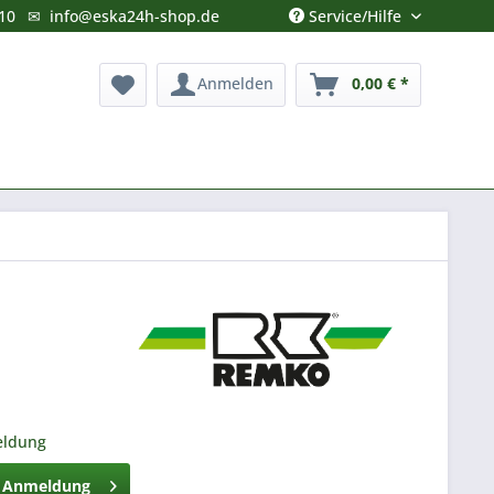
Service/Hilfe
10
✉
info@eska24h-shop.de
Anmelden
0,00 € *
eldung
h Anmeldung