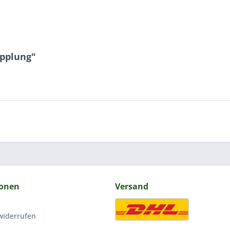
upplung"
ionen
Versand
widerrufen