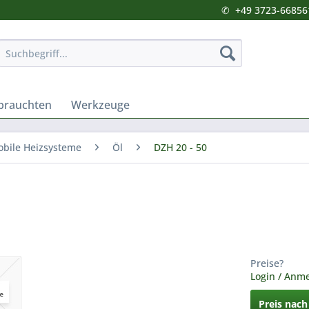
✆
+49 3723-66856
brauchten
Werkzeuge
bile Heizsysteme
Öl
DZH 20 - 50
Preise?
Login / Anm
Preis nac