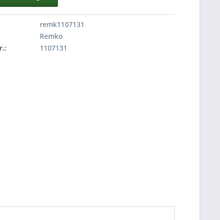
remk1107131
Remko
r.:
1107131