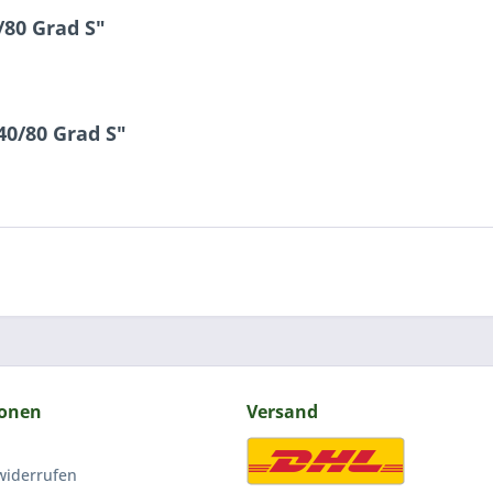
/80 Grad S"
40/80 Grad S"
ionen
Versand
widerrufen