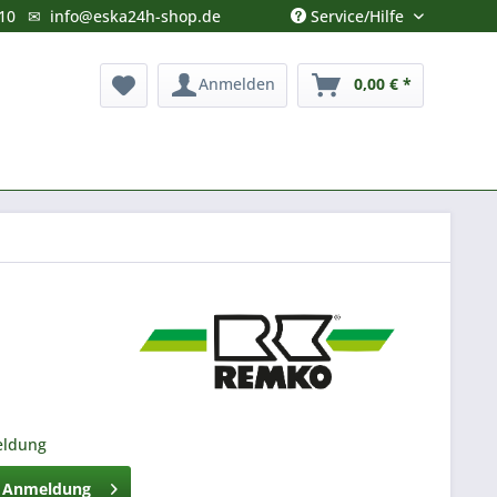
Service/Hilfe
10
✉
info@eska24h-shop.de
Anmelden
0,00 € *
eldung
h Anmeldung