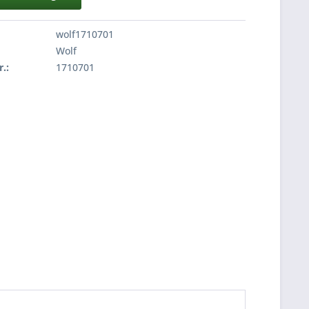
wolf1710701
Wolf
r.:
1710701