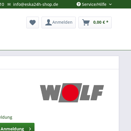
Service/Hilfe
10
✉
info@eska24h-shop.de
Anmelden
0,00 € *
eldung
h Anmeldung