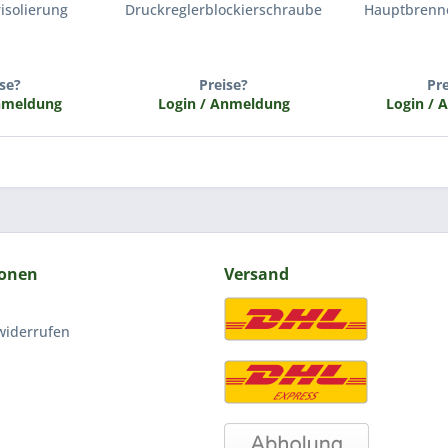
isolierung
Druckreglerblockierschraube
Hauptbrenne
se?
Preise?
Pr
Anmeldung
Login / Anmeldung
Login / 
ionen
Versand
widerrufen