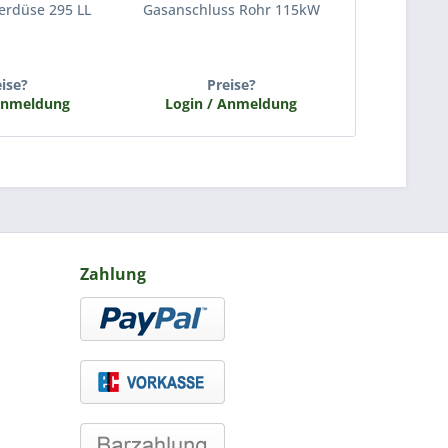
rdüse 295 LL
Gasanschluss Rohr 115kW
Zündkerzen
G
eise?
Preise?
P
Anmeldung
Login / Anmeldung
Login /
Zahlung