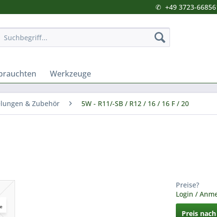
✆
+49 3723-66856
brauchten
Werkzeuge
lungen & Zubehör
5W - R11/-SB / R12 / 16 / 16 F / 20
Preise?
Login / Anm
Preis nac