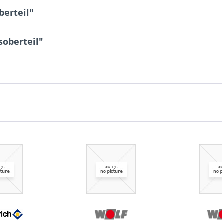
erteil"
soberteil"