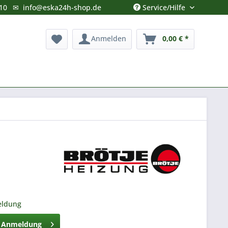
Service/Hilfe
10
✉
info@eska24h-shop.de
Anmelden
0,00 € *
eldung
h Anmeldung