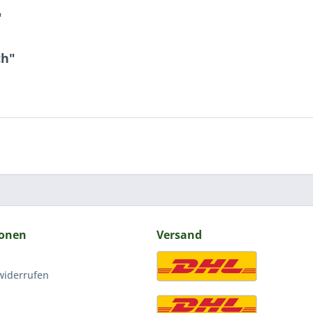
"
ch"
ionen
Versand
widerrufen