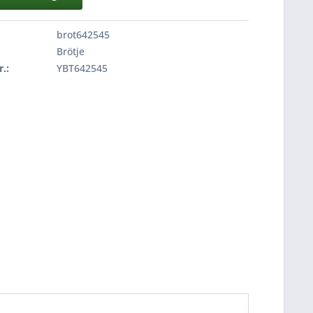
brot642545
Brötje
r.:
YBT642545