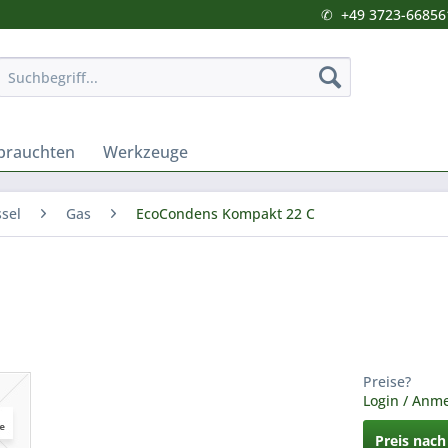
✆
+49 3723-66856
brauchten
Werkzeuge
sel
Gas
EcoCondens Kompakt 22 C
Preise?
Login / Anm
Preis nac