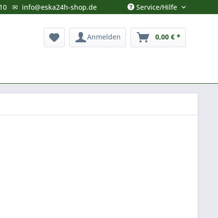
Service/Hilfe
10
✉
info@eska24h-shop.de
Anmelden
0,00 € *