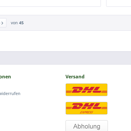
von
45
ionen
Versand
widerrufen