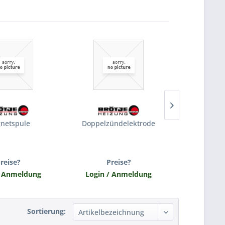
netspule
Doppelzündelektrode
Halt
reise?
Preise?
Pr
/ Anmeldung
Login / Anmeldung
Login /
Sortierung: