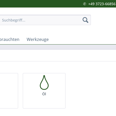
✆
+49 3723-66856
brauchten
Werkzeuge
Öl