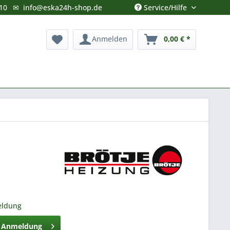
Service/Hilfe
10
✉
info@eska24h-shop.de
Anmelden
0,00 € *
eldung
h Anmeldung