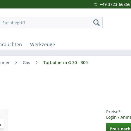
✆
+49 3723-66856
brauchten
Werkzeuge
enner
Gas
Turbotherm G 30 - 300
Preise?
Login / Anm
Preis nac