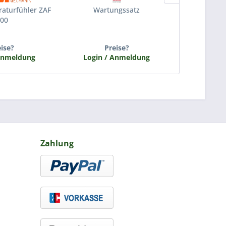
aturfühler ZAF
Wartungssatz
Zünde
00
eise?
Preise?
P
Anmeldung
Login / Anmeldung
Login /
Zahlung