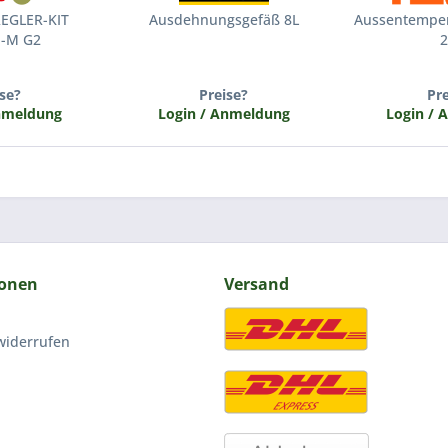
EGLER-KIT
Ausdehnungsgefäß 8L
Aussentemper
-M G2
2
se?
Preise?
Pr
Anmeldung
Login / Anmeldung
Login / 
ionen
Versand
widerrufen