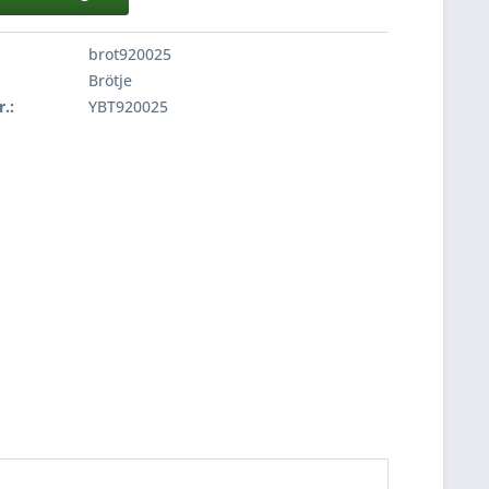
brot920025
Brötje
r.:
YBT920025