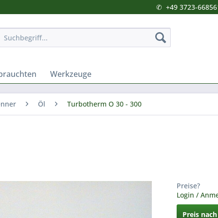
✆
+49 3723-66856
brauchten
Werkzeuge
enner
Öl
Turbotherm O 30 - 300
Preise?
Login / Anm
Preis nac