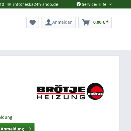
Service/Hilfe
10
✉
info@eska24h-shop.de
Anmelden
0,00 € *
eldung
h Anmeldung