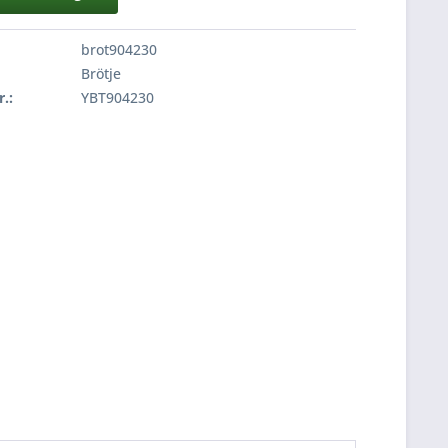
brot904230
Brötje
r.:
YBT904230