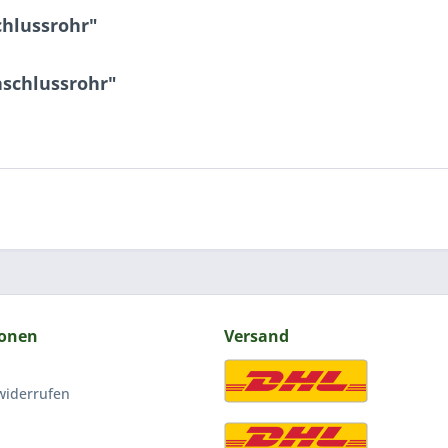
hlussrohr"
nschlussrohr"
ionen
Versand
widerrufen