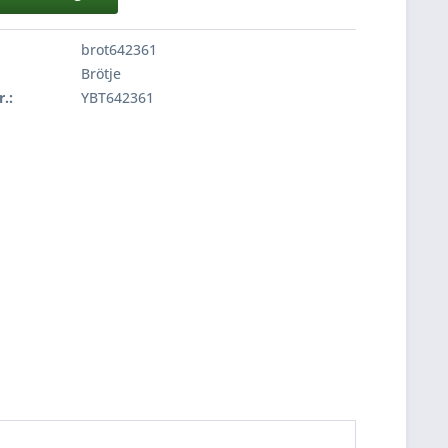
brot642361
Brötje
r.:
YBT642361