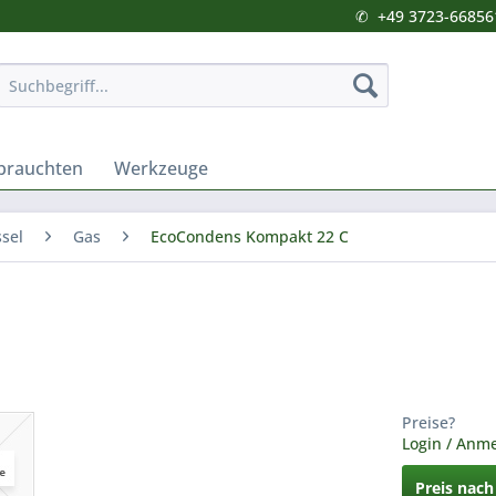
✆
+49 3723-66856
brauchten
Werkzeuge
sel
Gas
EcoCondens Kompakt 22 C
Preise?
Login / Anm
Preis nac