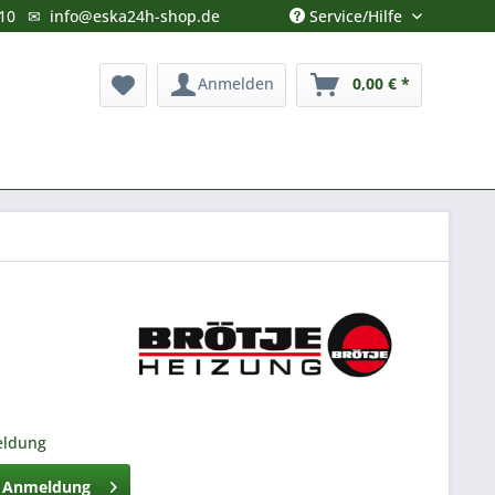
Service/Hilfe
10
✉
info@eska24h-shop.de
Anmelden
0,00 € *
eldung
h Anmeldung