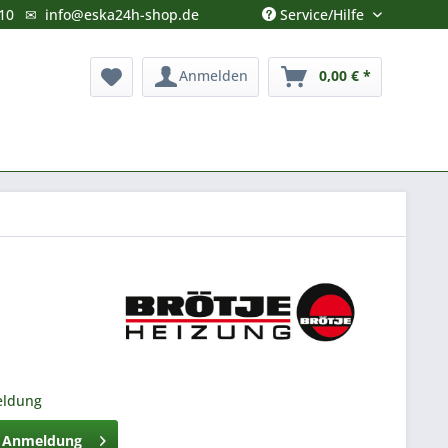
Service/Hilfe
10
✉
info@eska24h-shop.de
Anmelden
0,00 € *
eldung
h Anmeldung