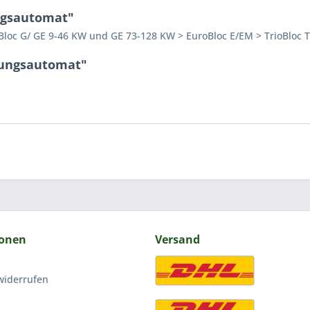
ngsautomat"
Bloc G/ GE 9-46 KW und GE 73-128 KW > EuroBloc E/EM > TrioBloc 
rungsautomat"
ionen
Versand
widerrufen