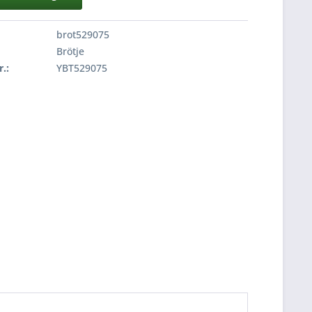
brot529075
Brötje
r.:
YBT529075