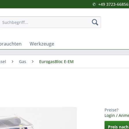
✆
+49 3723-66856
brauchten
Werkzeuge
sel
Gas
EurogasBloc E-EM
Preise?
Login / Anm
Preis nac