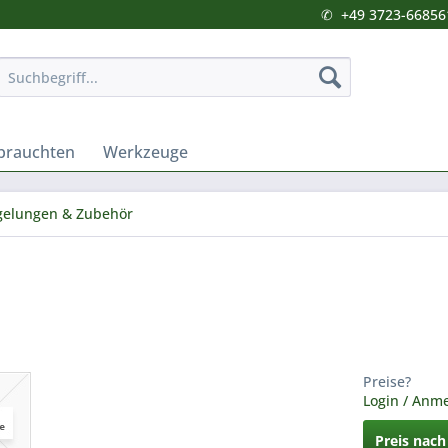
✆
+49 3723-66856
brauchten
Werkzeuge
gelungen & Zubehör
Preise?
Login / Anm
Preis nac