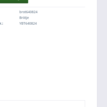
brot640824
Brötje
r.:
YBT640824