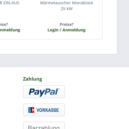
R EIN-AUS
Wärmetauscher Monoblock
Abdich
25 kW
eise?
Preise?
P
Anmeldung
Login / Anmeldung
Login /
Zahlung