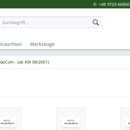
✆
+49 3723-66856
brauchten
Werkzeuge
opCom - (ab KW 08/2001)