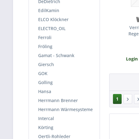
DeDietrich
EdilKamin
ELCO Klöckner
Verr
ELECTRO_OIL
Rege
Ferroli
Fröling
Gamat - Schwank
Login
Giersch
GOK
Golling
Hansa
1
Herrmann Brenner
Herrmann Wärmesysteme
Intercal
Körting
Oertli-Rohleder