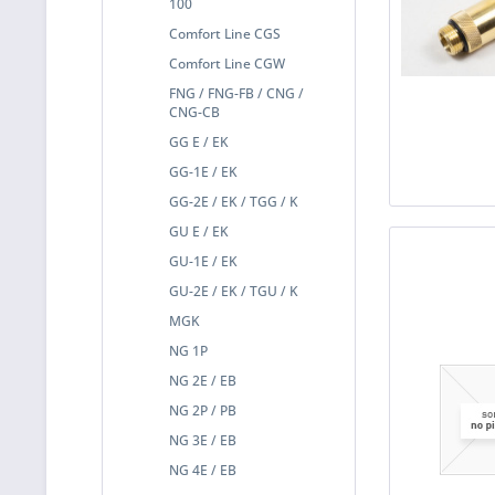
100
Comfort Line CGS
Comfort Line CGW
FNG / FNG-FB / CNG /
CNG-CB
GG E / EK
GG-1E / EK
GG-2E / EK / TGG / K
GU E / EK
GU-1E / EK
GU-2E / EK / TGU / K
MGK
NG 1P
NG 2E / EB
NG 2P / PB
NG 3E / EB
NG 4E / EB