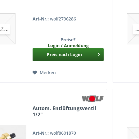
Art-Nr.:
wolf2796286
Preise?
Login / Anmeldung
Preis nach Login
Merken
Autom. Entlüftungsventil
1/2"
Art-Nr.:
wolf8601870