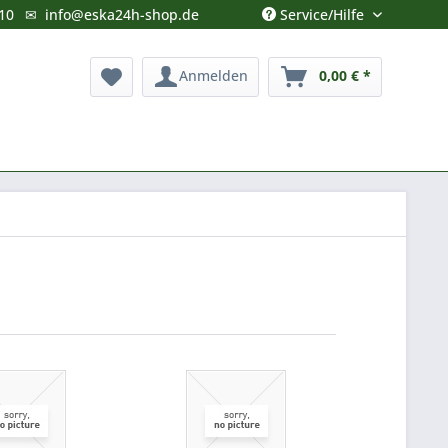
Service/Hilfe
10
✉
info@eska24h-shop.de
Anmelden
0,00 € *