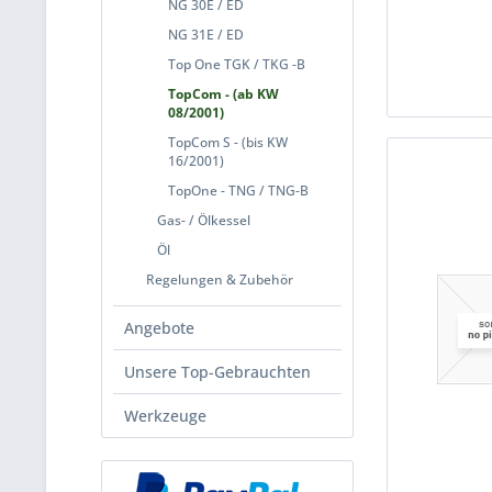
NG 30E / ED
NG 31E / ED
Top One TGK / TKG -B
TopCom - (ab KW
08/2001)
TopCom S - (bis KW
16/2001)
TopOne - TNG / TNG-B
Gas- / Ölkessel
Öl
Regelungen & Zubehör
Angebote
Unsere Top-Gebrauchten
Werkzeuge