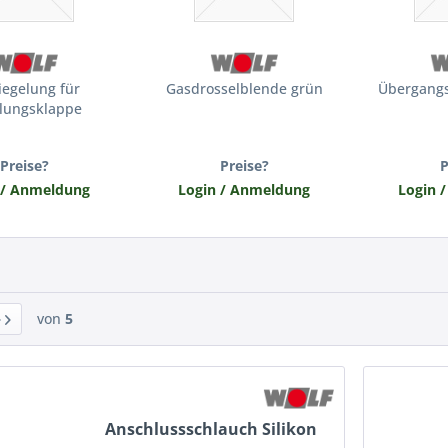
iegelung für
Gasdrosselblende grün
Übergangs
lungsklappe
Preise?
Preise?
P
 / Anmeldung
Login / Anmeldung
Login 
von
5
Anschlussschlauch Silikon