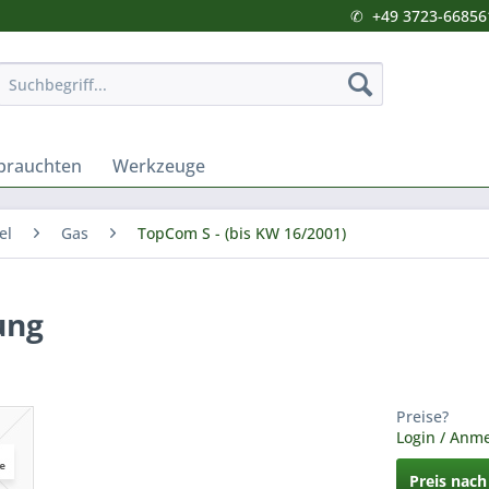
✆
+49 3723-66856
brauchten
Werkzeuge
el
Gas
TopCom S - (bis KW 16/2001)
ung
Preise?
Login / Anm
Preis nac