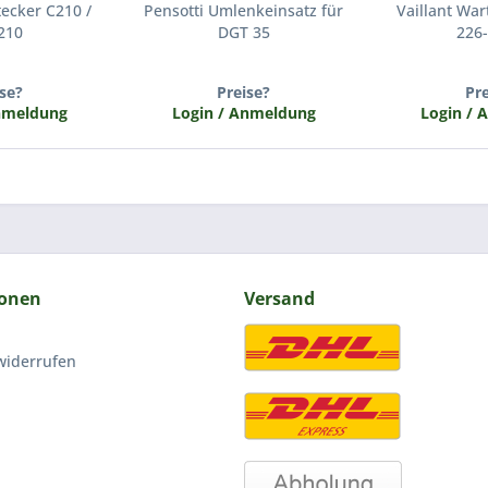
ecker C210 /
Pensotti Umlenkeinsatz für
Vaillant Wa
210
DGT 35
226-
se?
Preise?
Pr
Anmeldung
Login / Anmeldung
Login / 
ionen
Versand
widerrufen