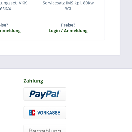
rtungsset, VKK
Servicesatz IMS kpl. 80Kw
Feuerungs
656/4
3Gl
146
eise?
Preise?
P
Anmeldung
Login / Anmeldung
Login /
Zahlung