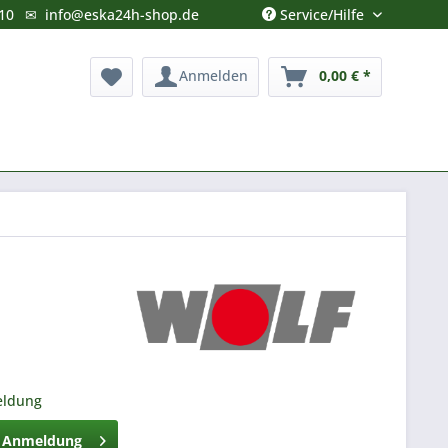
Service/Hilfe
10
✉
info@eska24h-shop.de
Anmelden
0,00 € *
eldung
h Anmeldung