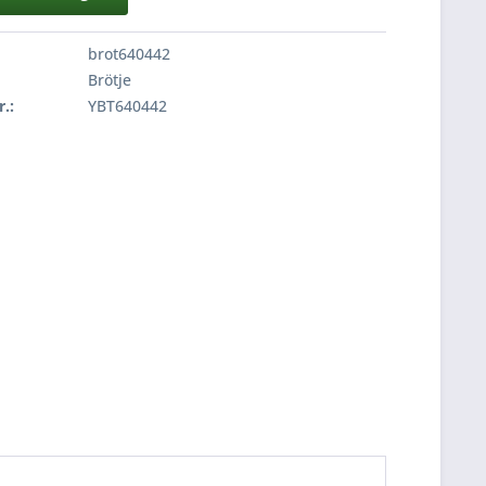
brot640442
Brötje
r.:
YBT640442