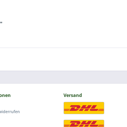
"
ionen
Versand
widerrufen