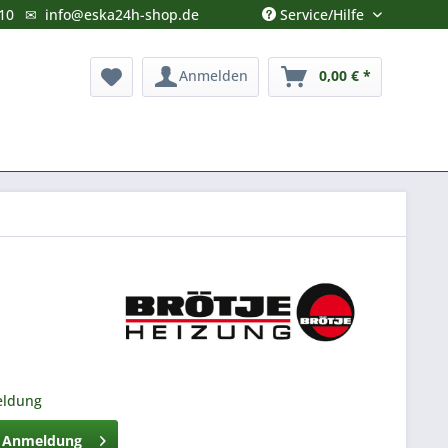
Service/Hilfe
10
✉
info@eska24h-shop.de
Anmelden
0,00 € *
eldung
h Anmeldung