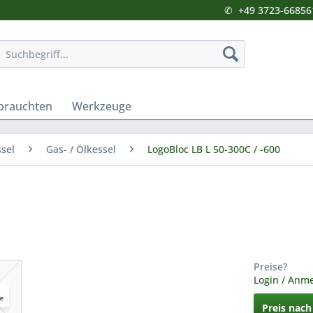
✆
+49 3723-66856
brauchten
Werkzeuge
sel
Gas- / Ölkessel
LogoBloc LB L 50-300C / -600
Preise?
Login / Anm
Preis nac