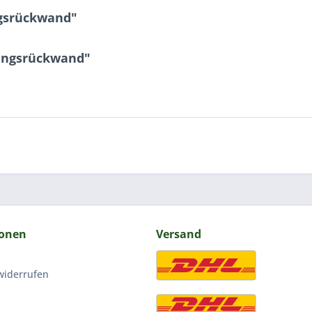
gsrückwand"
dungsrückwand"
ionen
Versand
widerrufen