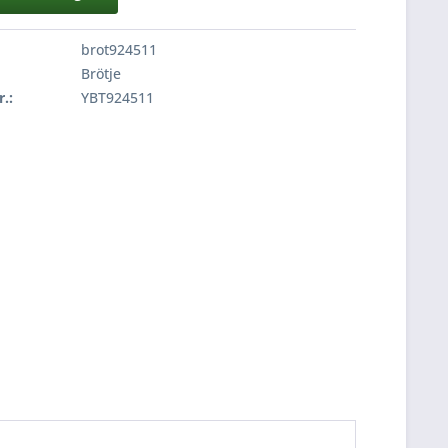
brot924511
Brötje
r.:
YBT924511