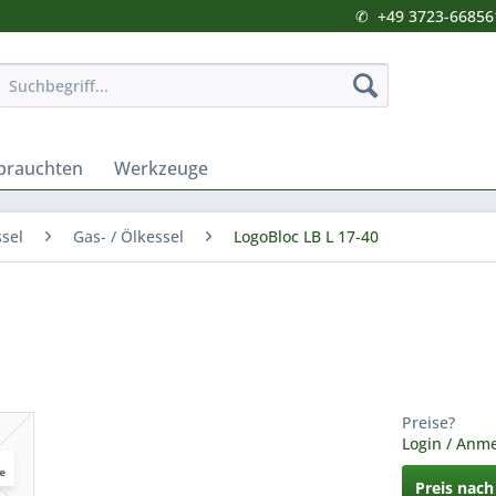
✆
+49 3723-66856
brauchten
Werkzeuge
sel
Gas- / Ölkessel
LogoBloc LB L 17-40
Preise?
Login / Anm
Preis nac