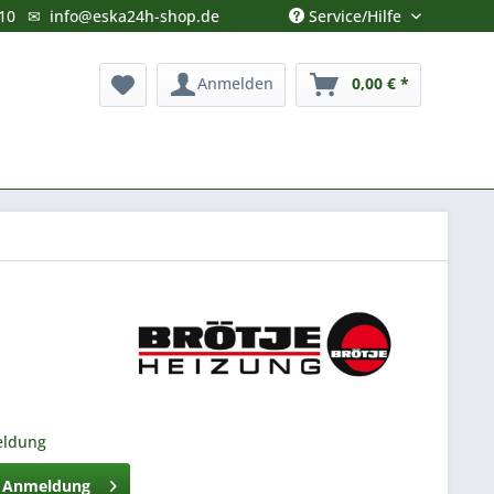
Service/Hilfe
10
✉
info@eska24h-shop.de
Anmelden
0,00 € *
eldung
h Anmeldung