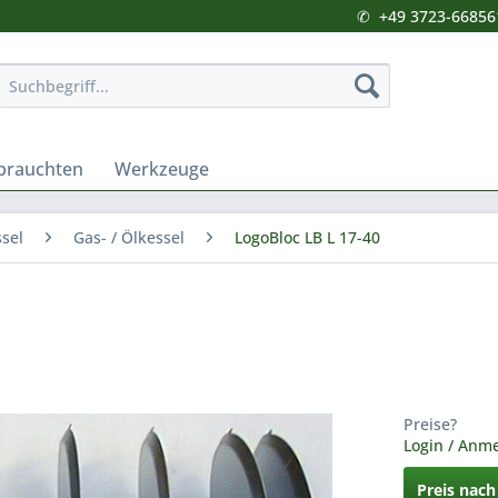
✆
+49 3723-66856
brauchten
Werkzeuge
sel
Gas- / Ölkessel
LogoBloc LB L 17-40
Preise?
Login / Anm
Preis nac