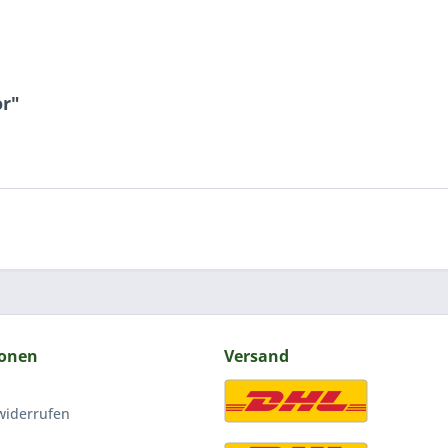
"
or"
ionen
Versand
widerrufen