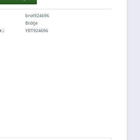
brot924696
Brötje
r.:
YBT924696