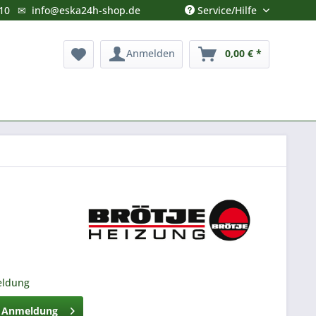
Service/Hilfe
10
✉
info@eska24h-shop.de
Anmelden
0,00 € *
eldung
h Anmeldung